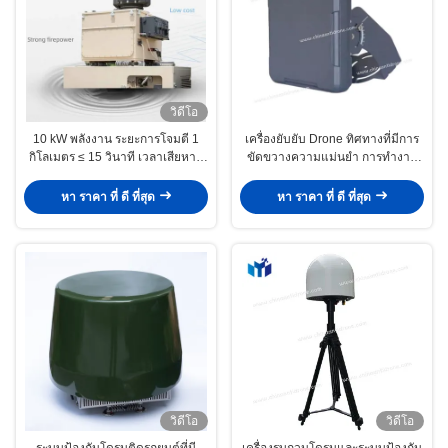
วิดีโอ
10 kW พลังงาน ระยะการโจมตี 1
เครื่องยับยับ Drone ทิศทางที่มีการ
กิโลเมตร ≤ 15 วินาที เวลาเสียหาย
ขัดขวางความแม่นยํา การทํางาน
ระบบป้องกันเครื่องบินไร้คนขับแบบ
ทุกสภาพอากาศและมาตรการต่อ
ไฟเบอร์เลเซอร์ที่มียทเทอร์เบียม
ต้านทิศทาง DQ200
หา ราคา ที่ ดี ที่สุด
หา ราคา ที่ ดี ที่สุด
วิดีโอ
วิดีโอ
ระบบป้องกันโดรนติดรถยนต์ที่มี
เครื่องรบกวนโดรนและระบบป้องกัน