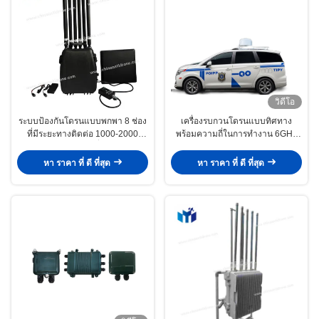
วิดีโอ
ระบบป้องกันโดรนแบบพกพา 8 ช่อง
เครื่องรบกวนโดรนแบบทิศทาง
ที่มีระยะทางติดต่อ 1000-2000
พร้อมความถี่ในการทำงาน 6GHz
เมตร และแบตเตอรี่ลิธีียมความจุสูง
ระยะตรวจจับ 5 กม. และระดับการ
ป้องกัน IP65 อุปกรณ์ป้องกันโดรน
หา ราคา ที่ ดี ที่สุด
หา ราคา ที่ ดี ที่สุด
ติดตั้งบนยานพาหนะ