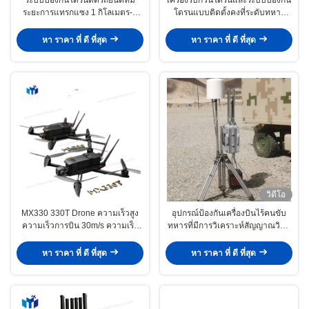
ระยะการแทรกแซง 1 กิโลเมตร-2
โดรนแบบติดตั้งคงที่ระดับทหาร
กิโลเมตร ป้องกัน IP65 และ DDS
พร้อมการตรวจจับระยะ 5 กม. - 10
Core Algorithm สําหรับการป้องกัน
กม. และการตรวจจับแบบพาสซีฟ
หา ราคา ที่ ดี ที่สุด
หา ราคา ที่ ดี ที่สุด
FPV
วิดีโอ
MX330 330T Drone ความเร็วสูง
อุปกรณ์ป้องกันเครื่องบินไร้คนขับ
ความเร็วการบิน 30m/s ความเร็ว
ทหารที่มีการวิเคราะห์สัญญาณวิทยุ
การบิน 1.5KG ภาระและความ
จาก 60MHz ถึง 6GHz และระยะหัก
ทนทาน 50 นาที กระเป๋าคาร์บอน
ยั้งสูงถึง 10000m สําหรับการดําเนิน
หา ราคา ที่ ดี ที่สุด
หา ราคา ที่ ดี ที่สุด
ไฟเบอร์
งานโดยไม่มีคนขับ 24 ชั่วโมง