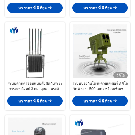
สื่อสาร UAV อย่างรวดเร็ว ระบบ
360° Omnidirectional และพลังงาน
ป้องกันโดรน
ผลิต 200-500W
หา ราคา ที่ ดี ที่สุด
หา ราคา ที่ ดี ที่สุด
วิดีโอ
ระบบต้านดรออนแบบตั้งทิศกับระยะ
ระบบป้องกันโดรนด้วยเลเซอร์ 3 กิโล
การตอบโจทย์ 3 กม. คุณภาพระดับ
วัตต์ ระยะ 500 เมตร พร้อมเซ็นเซอร์
ทหารและสามารถปรับเปลี่ยนระดับ
หลายช่วงคลื่นสำหรับการกำจัด
วงจรเต็ม
อย่างรวดเร็ว
หา ราคา ที่ ดี ที่สุด
หา ราคา ที่ ดี ที่สุด