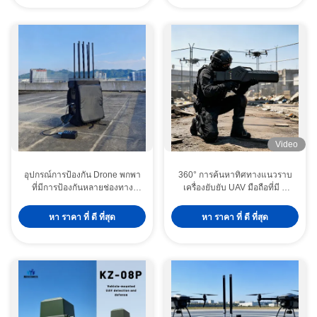
Video
อุปกรณ์การป้องกัน Drone พกพา
360° การค้นหาทิศทางแนวราบ
ที่มีการป้องกันหลายช่องทาง
เครื่องยับยับ UAV มือถือที่มี 8
แบตเตอรี่ที่ติดตั้งและชาสซี่
ระยะความถี่หลัก การยับยับและ
มาตรฐานทางทหาร
ระยะตรวจจับ 2 กม.
หา ราคา ที่ ดี ที่สุด
หา ราคา ที่ ดี ที่สุด