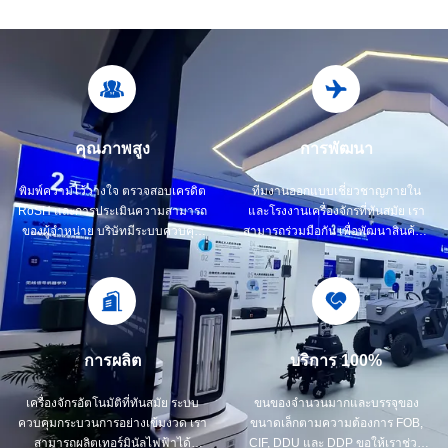
คุณภาพสูง
การพัฒนา
พิมพ์ความไว้วางใจ ตรวจสอบเครดิต
ทีมงานออกแบบเชี่ยวชาญภายใน
RoSH และการประเมินความสามารถ
และโรงงานเครื่องจักรที่ทันสมัย เรา
ของผู้จําหน่าย บริษัทมีระบบควบคุม
สามารถร่วมมือกัน เพื่อพัฒนาสินค้าที่
คุณภาพอย่างเข้มงวด และห้อง
คุณต้องการ
ทดสอบมืออาชีพ
การผลิต
บริการ 100%
เครื่องจักรอัตโนมัติที่ทันสมัย ระบบ
ขนของจํานวนมากและบรรจุของ
ควบคุมกระบวนการอย่างเข้มงวด เรา
ขนาดเล็กตามความต้องการ FOB,
สามารถผลิตเทอร์มินัลไฟฟ้าได้
CIF, DDU และ DDP ขอให้เราช่วย