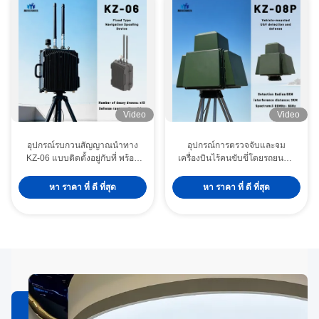
Video
Video
อุปกรณ์รบกวนสัญญาณนำทาง
อุปกรณ์การตรวจจับและจม
KZ-06 แบบติดตั้งอยู่กับที่ พร้อม
เครื่องบินไร้คนขับขี่โดยรถยนต์ที่
การรบกวนหลายย่านความถี่
มีรัศมีตรวจจับ 5 กม.
สำหรับโดรน 10 ลำพร้อมกัน และ
หา ราคา ที่ ดี ที่สุด
หา ราคา ที่ ดี ที่สุด
รัศมีการป้องกัน 1 กม.