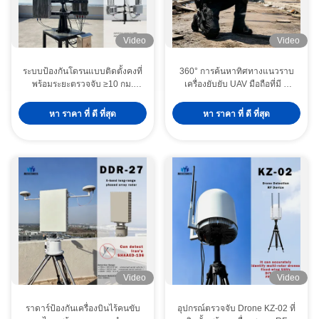
Video
Video
ระบบป้องกันโดรนแบบติดตั้งคงที่
360° การค้นหาทิศทางแนวราบ
พร้อมระยะตรวจจับ ≥10 กม.
เครื่องยับยับ UAV มือถือที่มี 8
ระยะรบกวน ≥5 กม. และ
ระยะความถี่หลัก การยับยับและ
โครงสร้างระดับทหาร
ระยะตรวจจับ 2 กม.
หา ราคา ที่ ดี ที่สุด
หา ราคา ที่ ดี ที่สุด
Video
Video
ราดาร์ป้องกันเครื่องบินไร้คนขับ
อุปกรณ์ตรวจจับ Drone KZ-02 ที่