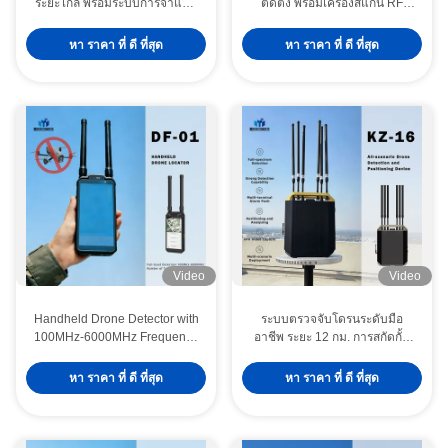
ระยะไกล พร้อมระบบการจําแนก
ติดตั้ง พร้อมเครื่องสแกน RF
เป้าหมายหลายเป้าหมายสูงสุด
แบนด์เต็ม 70 MHz 8 GHz และ
และเทคโนโลยีการจําแนก AI
จอ 360 ° สําหรับแพลตฟอร์มเมฆ
หา ราคา ที่ ดี ที่สุด
หา ราคา ที่ ดี ที่สุด
GIS
Video
Video
Handheld Drone Detector with
ระบบตรวจจับโดรนระดับมือ
100MHz-6000MHz Frequency
อาชีพ ระยะ 12 กม. การสกัดกั้น
Range 1.5km-2km Detection
FPV การติดตามตำแหน่งนักบิน
Radius and ＜6s Response
แบบเรียลไทม์
หา ราคา ที่ ดี ที่สุด
หา ราคา ที่ ดี ที่สุด
Time for Real-Time UAV
Monitoring