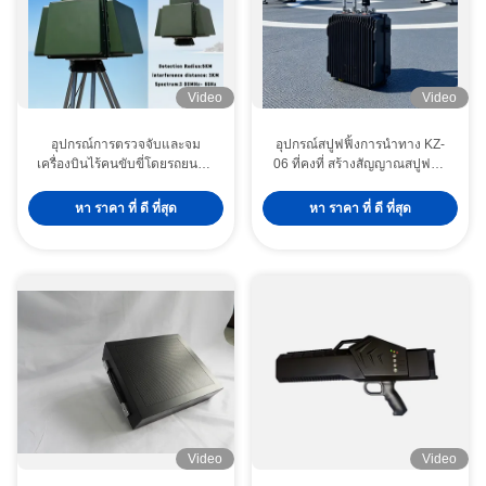
Video
Video
อุปกรณ์การตรวจจับและจม
อุปกรณ์สปูฟฟิ้งการนําทาง KZ-
เครื่องบินไร้คนขับขี่โดยรถยนต์ที่
06 ที่คงที่ สร้างสัญญาณสปูฟฟิ้ง
มีรัศมีตรวจจับ 5 กม.
ในเวลาจริง สําหรับช่วงความถี่
การนําทางดาวเทียมอย่างน้อย 2
หา ราคา ที่ ดี ที่สุด
หา ราคา ที่ ดี ที่สุด
ช่วง ทําให้เกิดการขัดแย้งที่หลอก
ลวงกับพิกัดการนําทาง
Video
Video