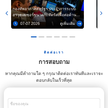
กองทัพอากาศสหรัฐฯ ประจำการระบบ
เทคโน


อาวุธเลเซอร์ขนาดกะทัดรัดเพื่อต่อต้าน
ต้องก
อากาศยานไร้คนขับขนาดเล็กในยุโรปและ
ละเอี
07-07 2026
ดูเพิ่มเติม
06
แอฟริกา
ติดต่อเรา
การสอบถาม
หากคุณมีคําถามใด ๆ กรุณาติดต่อเราทันทีและเราจะ
ตอบกลับในเร็วที่สุด