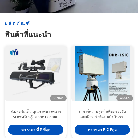
มากกว่าที่คุณต้องการ
คุณหาทางแก้ปัญหาที่ดีที่สุด
ผลิตภัณฑ์
สินค้าที่แนะนํา
Video
Video
สเปคตรัมเต็ม คุณภาพทางทหาร
ราดาร์ความสูงต่ําเพื่อตรวจจับ
AI การเรียนรู้ Drone Portable
และเฝ้าระวังที่แม่นยํา ในช่วง
Jammer ปืนต่อต้าน Drone ด้วย
ความถี่ S ด้วยการตั้งทิศทางเป้า
ช่วงความถี่ที่สามารถปรับแต่งได้
หมายที่แม่นยําและการติดตาม
หา ราคา ที่ ดี ที่สุด
หา ราคา ที่ ดี ที่สุด