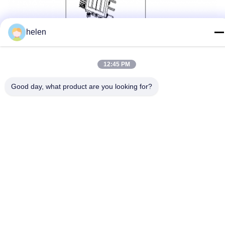
helen
12:45 PM
Good day, what product are you looking for?
5, บริการหลังการขาย
1) เราให้บริการ 24 ชั่วโมงหลังการขาย
2) หากมีปัญหาเกี่ยวกับการใช้งานหรือคุณภาพของสินค้า เราให้การ
สนับสนุนทางเทคนิคออนไลน์ เพื่อวินิจฉัยสาเหตุของปัญหา
3) หากคุณพบผลิตภัณฑ์ไม่พอใจ, โปรดคืนมันมาให้เราภายในระยะ
เวลา 3 เดือนจากวันที่ส่ง.หากพบว่าผลิตภัณฑ์ไม่เสียหายจากปัจจัย
มนุษย์หรือเราสามารถเจรจาแก้ไขสินค้า และส่งสินค้าให้คุณอีกครั้ง
4) PI นี้จะนําไปใช้กับข้อตกลงการขนส่ง DDP
6พาร์ทเนอร์ธุรกิจ