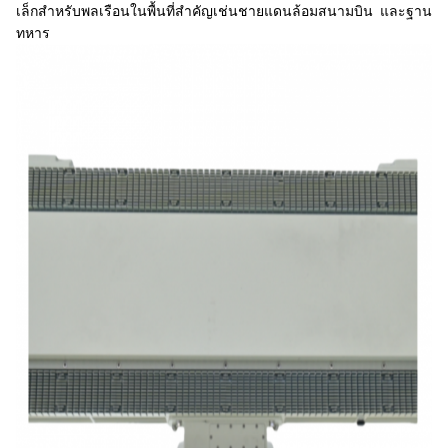
เล็กสําหรับพลเรือนในพื้นที่สําคัญเช่นชายแดนล้อมสนามบิน และฐาน
ทหาร