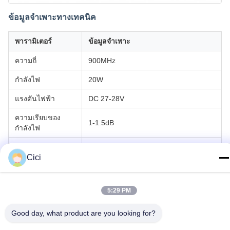
ข้อมูลจำเพาะทางเทคนิค
พารามิเตอร์
ข้อมูลจำเพาะ
ความถี่
900MHz
กำลังไฟ
20W
แรงดันไฟฟ้า
DC 27-28V
ความเรียบของ
1-1.5dB
กำลังไฟ
Input/Output
1.5dB
VSWR
Cici
กระแสไฟ
1-1.1A
5:29 PM
ขนาด
120*30*15mm
Good day, what product are you looking for?
น้ำหนัก
105g