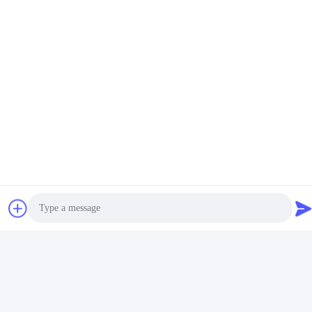
อุณหภูมิในการ
-20℃ ถึง 80℃
ทำงาน
ขั้วต่อ RF
SMA
สีแดง: DC28-30V, สีดำ: GND, สีขาว:
การเดินสายไฟ
ENABLE
บริการหลังการขาย
การอัปเกรดไลบรารีโมเดลฟรีตลอดอายุการใช้งาน การสนับสนุน
ออนไลน์ตลอด 24 ชั่วโมงทุกวัน พร้อมตัวเลือกสีและภาษาที่ปรับแต่ง
ได้
การรับรอง
Photo