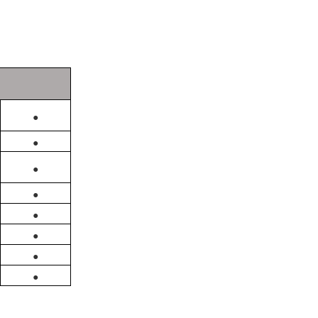
●
●
●
●
●
●
●
●