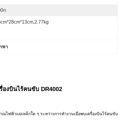
00ก
8cm*28cm*13cm,2.77kg
พกพา
ื่องบินไร้คนขับ DR4002
าณไฟฟ้าแม่เหล็กใด ๆ ระหว่างการทํางานเมื่อพบเครื่องบินไร้คนขับ