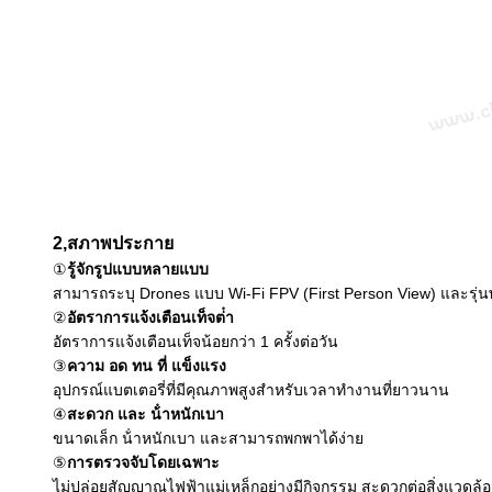
2
,
สภาพประกาย
①
รู้จักรูปแบบหลายแบบ
สามารถระบุ Drones แบบ Wi-Fi FPV (First Person View) และรุ่นพ
②
อัตราการแจ้งเตือนเท็จต่ํา
อัตราการแจ้งเตือนเท็จน้อยกว่า 1 ครั้งต่อวัน
③
ความ อด ทน ที่ แข็งแรง
อุปกรณ์แบตเตอรี่ที่มีคุณภาพสูงสําหรับเวลาทํางานที่ยาวนาน
④
สะดวก และ น้ําหนักเบา
ขนาดเล็ก น้ําหนักเบา และสามารถพกพาได้ง่าย
⑤
การตรวจจับโดยเฉพาะ
ไม่ปล่อยสัญญาณไฟฟ้าแม่เหล็กอย่างมีกิจกรรม สะดวกต่อสิ่งแวดล้